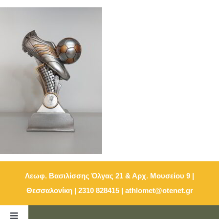
Μετάβαση
στο
περιεχόμενο
Λεωφ. Βασιλίσσης Όλγας 21 & Αρχ. Μουσείου 9 |
Θεσσαλονίκη | 2310 828415
|
athlomet@otenet.gr