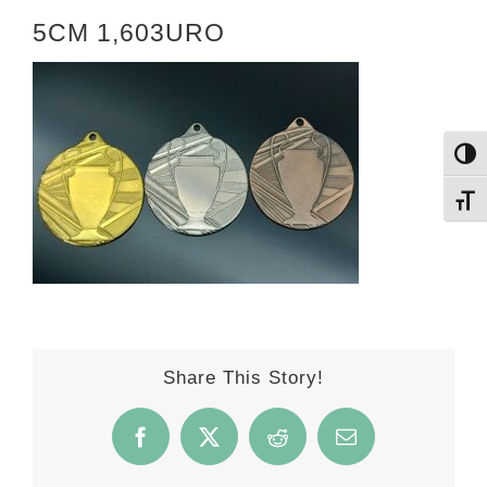
ΚΑΤΑΛΟΓΟΣ
5CM 1,603URO
E-SHOP
ΕΠΙΚΟΙΝΩΝΙΑ
Εναλ
Εναλ
ΚΑΛΑΘΙ
Share This Story!
Facebook
X
Reddit
Email