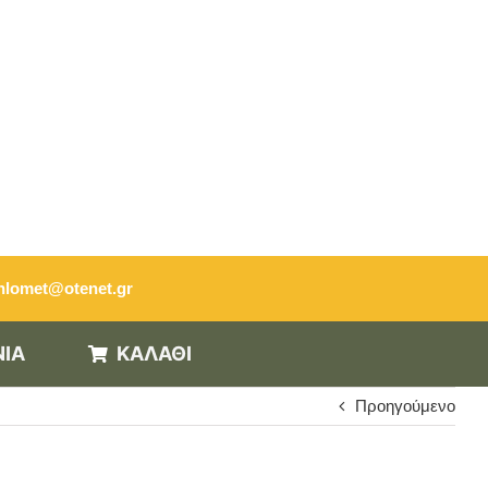
hlomet@otenet.gr
ΝΙΑ
ΚΑΛΑΘΙ
Προηγούμενο