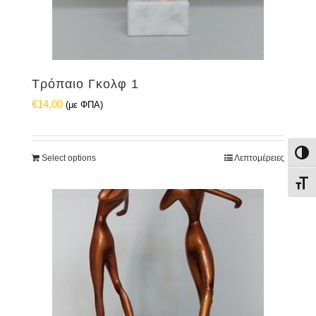
Τρόπαιο Γκολφ 1
€
14,00
(με ΦΠΑ)
Εναλ
Select options
Λεπτομέρειες
Εναλ