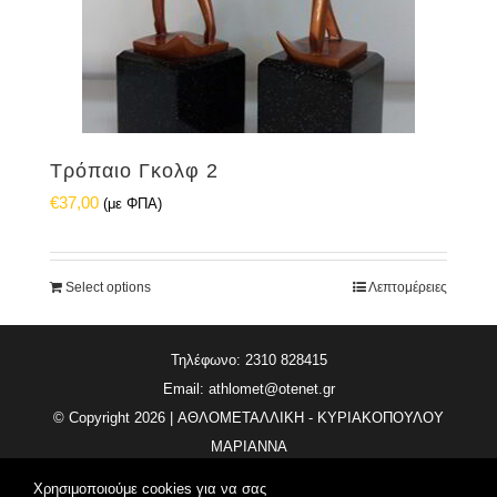
Τρόπαιο Γκολφ 2
€
37,00
(με ΦΠΑ)
Select options
Λεπτομέρειες
Τηλέφωνο: 2310 828415
Email:
athlomet@otenet.gr
© Copyright
2026 | ΑΘΛΟΜΕΤΑΛΛΙΚΗ - ΚΥΡΙΑΚΟΠΟΥΛΟΥ
ΜΑΡΙΑΝΝΑ
All Rights Reserved | Κατασκευή Ιστοσελίδας
Vdesigns.gr
Χρησιμοποιούμε cookies για να σας