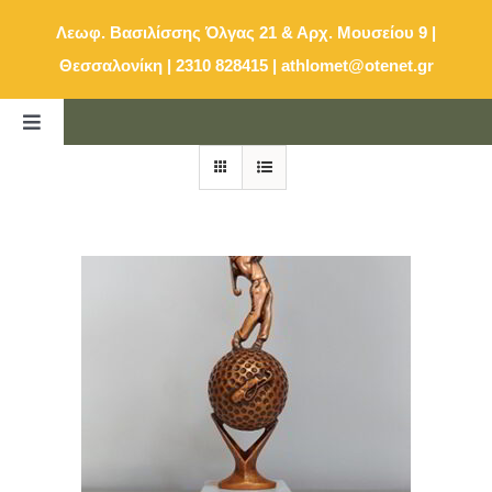
Μετάβαση
Λεωφ. Βασιλίσσης Όλγας 21 & Αρχ. Μουσείου 9 |
στο
Θεσσαλονίκη | 2310 828415
|
athlomet@otenet.gr
περιεχόμενο
Toggle
Navigation
ΑΡΧΙΚΗ
ΚΑΤΑΛΟΓΟΣ
E-SHOP
ΕΠΙΚΟΙΝΩΝΙΑ
ΚΑΛΑΘΙ