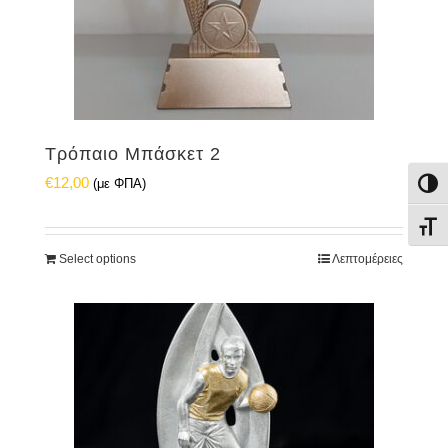
Τρόπαιο Μπάσκετ 2
€
12,00
(με ΦΠΑ)
Εναλ
Εναλ
Select options
Λεπτομέρειες