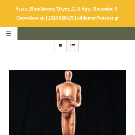
Μετάβαση
Λεωφ. Βασιλίσσης Όλγας 21 & Αρχ. Μουσείου 9 |
στο
Θεσσαλονίκη | 2310 828415
|
athlomet@otenet.gr
περιεχόμενο
Toggle
Navigation
ΑΡΧΙΚΗ
ΚΑΤΑΛΟΓΟΣ
E-SHOP
ΕΠΙΚΟΙΝΩΝΙΑ
ΚΑΛΑΘΙ