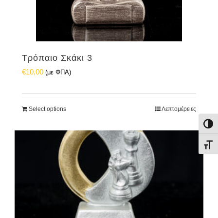
Τρόπαιο Σκάκι 3
€
10,00
(με ΦΠΑ)
Select options
Λεπτομέρειες
Εναλ
Εναλ