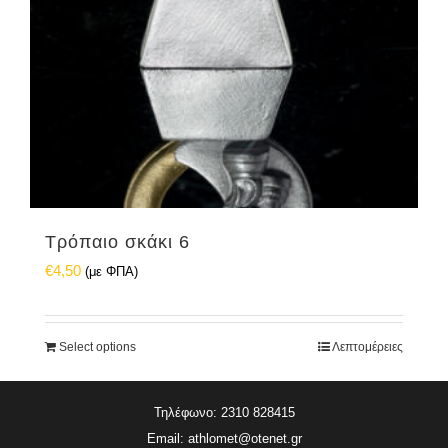
Τρόπαιο σκάκι 6
€
4,50
(με ΦΠΑ)
Select options
Λεπτομέρειες
Τηλέφωνο: 2310 828415
Email:
athlomet@otenet.gr