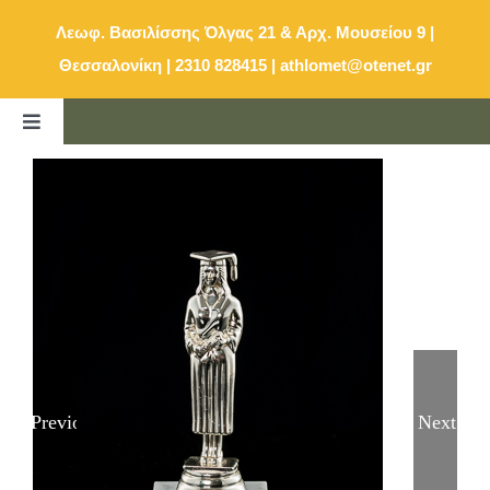
Μετάβαση
Λεωφ. Βασιλίσσης Όλγας 21 & Αρχ. Μουσείου 9 |
στο
Θεσσαλονίκη | 2310 828415
|
athlomet@otenet.gr
περιεχόμενο
Toggle
Navigation
ΑΡΧΙΚΗ
ΚΑΤΑΛΟΓΟΣ
E-SHOP
ΕΠΙΚΟΙΝΩΝΙΑ
Previous
Next
ΚΑΛΑΘΙ