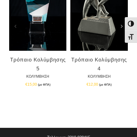
ΑΣΠΙΔΕΣ
Εναλ
ΒΟΛΕΪ
Εναλ
ΓΚΟΛΦ
Τ
Τρόπαιο Κολύμβησης
Τρόπαιο Κολύμβησης
ΕΠΙΤΡΑΠΕΖΙΑ ΑΝΤΙΣΦΑΙΡΙΣΗ
5
4
ΚΟΛΥΜΒΗΣΗ
ΚΟΛΥΜΒΗΣΗ
€
15,00
€
12,00
(με ΦΠΑ)
(με ΦΠΑ)
ΙΣΤΙΟΠΛΟΪΑ
ΠΟΛΕΜΙΚΕΣ ΤΕΧΝΕΣ
ΚΟΛΥΜΒΗΣΗ