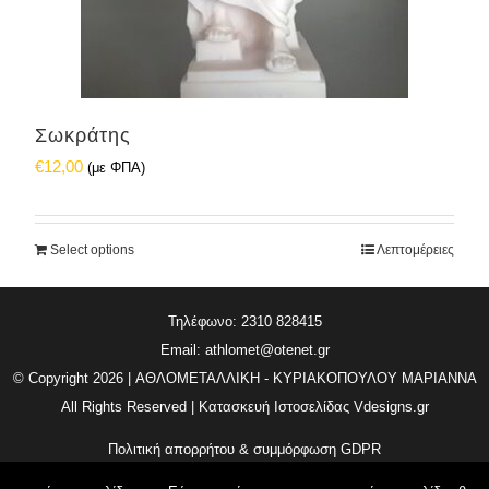
Σωκράτης
€
12,00
(με ΦΠΑ)
Select options
Λεπτομέρειες
Τηλέφωνο: 2310 828415
Email:
athlomet@otenet.gr
© Copyright
2026 | ΑΘΛΟΜΕΤΑΛΛΙΚΗ - ΚΥΡΙΑΚΟΠΟΥΛΟΥ ΜΑΡΙΑΝΝΑ
All Rights Reserved | Κατασκευή Ιστοσελίδας
Vdesigns.gr
Πολιτική απορρήτου & συμμόρφωση GDPR