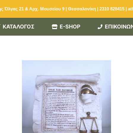
ς Όλγας 21 & Αρχ. Μουσείου 9 | Θεσσαλονίκη | 2310 828415
|
at
ΚΑΤΑΛΟΓΟΣ
E-SHOP
ΕΠΙΚΟΙΝΩ