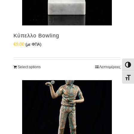
Κύπελλο Bowling
€
9,00
(με ΦΠΑ)
Εναλ
Select options
Λεπτομέρειες
Εναλ