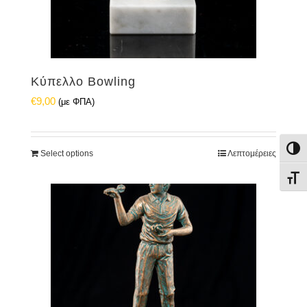
Κύπελλο Bowling
€
9,00
(με ΦΠΑ)
Εναλ
Select options
Λεπτομέρειες
Εναλ