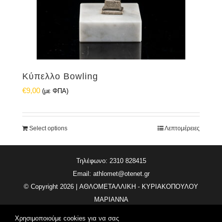
Κύπελλο Bowling
€
9,00
(με ΦΠΑ)
Select options
Λεπτομέρειες
Τηλέφωνο: 2310 828415
Email:
athlomet@otenet.gr
© Copyright
2026 | ΑΘΛΟΜΕΤΑΛΛΙΚΗ - ΚΥΡΙΑΚΟΠΟΥΛΟΥ
ΜΑΡΙΑΝΝΑ
All Rights Reserved | Κατασκευή Ιστοσελίδας
Vdesigns.gr
Χρησιμοποιούμε cookies για να σας