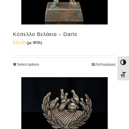
Κύπελλο Βελάκια – Darts
€
25,00
(με ΦΠΑ)
Εναλ
Select options
Λεπτομέρειες
Εναλ