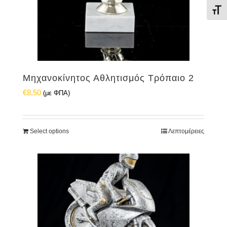
Εναλ
Μηχανοκίνητος Αθλητισμός Τρόπαιο 2
€
8,50
(με ΦΠΑ)
Select options
Λεπτομέρειες