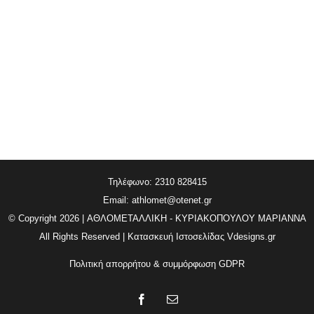
Τηλέφωνο: 2310 828415
Email:
athlomet@otenet.gr
© Copyright
2026 | ΑΘΛΟΜΕΤΑΛΛΙΚΗ - ΚΥΡΙΑΚΟΠΟΥΛΟΥ ΜΑΡΙΑΝΝΑ
All Rights Reserved | Κατασκευή Ιστοσελίδας
Vdesigns.gr
Πολιτική απορρήτου & συμμόρφωση GDPR
Facebook
Email