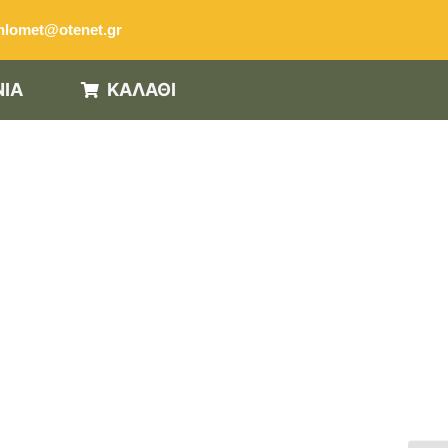
hlomet@otenet.gr
ΝΙΑ
ΚΑΛΑΘΙ