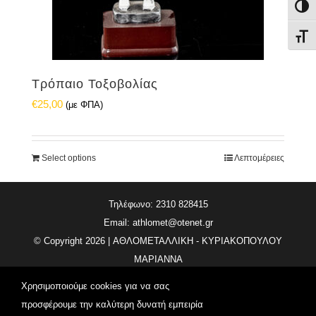
Εναλ
Εναλ
Τρόπαιο Τοξοβολίας
€
25,00
(με ΦΠΑ)
Select options
Λεπτομέρειες
Τηλέφωνο: 2310 828415
Email:
athlomet@otenet.gr
© Copyright
2026 | ΑΘΛΟΜΕΤΑΛΛΙΚΗ - ΚΥΡΙΑΚΟΠΟΥΛΟΥ
ΜΑΡΙΑΝΝΑ
All Rights Reserved | Κατασκευή Ιστοσελίδας
Vdesigns.gr
Χρησιμοποιούμε cookies για να σας
προσφέρουμε την καλύτερη δυνατή εμπειρία
Πολιτική απορρήτου & συμμόρφωση GDPR