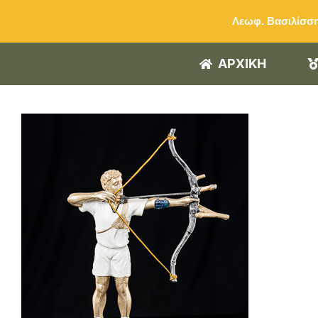
Μετάβαση
Λεωφ. Βασιλίσση
στο
περιεχόμενο
ΑΡΧΙΚΗ