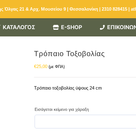
ς Όλγας 21 & Αρχ. Μουσείου 9 | Θεσσαλονίκη | 2310 828415
|
at
ΚΑΤΑΛΟΓΟΣ
E-SHOP
ΕΠΙΚΟΙΝΩ
Τρόπαιο Τοξοβολίας
€
25,00
(με ΦΠΑ)
Τρόπαιο τοξοβολίας ύψους 24 cm
Εισάγεται κείμενο για χάραξη