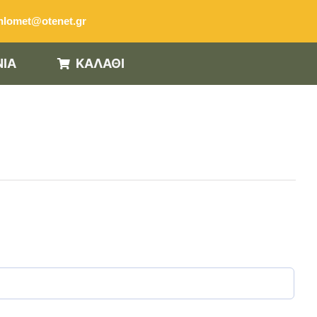
hlomet@otenet.gr
ΝΙΑ
ΚΑΛΑΘΙ