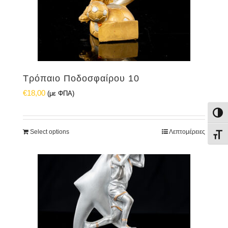
Τρόπαιο Ποδοσφαίρου 10
€
18,00
(με ΦΠΑ)
Εναλ
Select options
Λεπτομέρειες
Εναλ