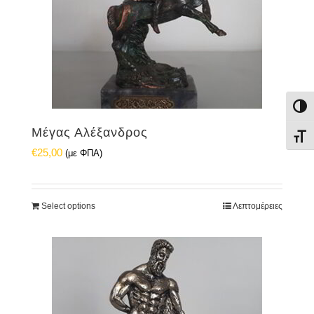
Εναλ
Μέγας Αλέξανδρος
Εναλ
€
25,00
(με ΦΠΑ)
Select options
Λεπτομέρειες