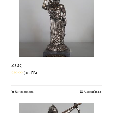
Ζευς
€
20,00
(με ΦΠΑ)
Select options
Λεπτομέρειες