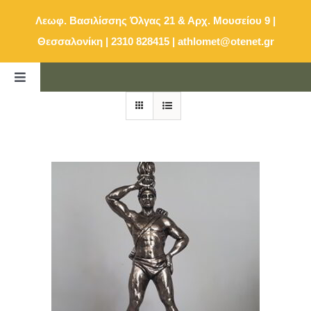
Μετάβαση
Λεωφ. Βασιλίσσης Όλγας 21 & Αρχ. Μουσείου 9 |
στο
Θεσσαλονίκη | 2310 828415
|
athlomet@otenet.gr
περιεχόμενο
Toggle
Navigation
ΑΡΧΙΚΗ
ΚΑΤΑΛΟΓΟΣ
E-SHOP
ΕΠΙΚΟΙΝΩΝΙΑ
ΚΑΛΑΘΙ