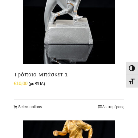
Εναλ
Τρόπαιο Μπάσκετ 1
Εναλ
€
10,00
(με ΦΠΑ)
Select options
Λεπτομέρειες