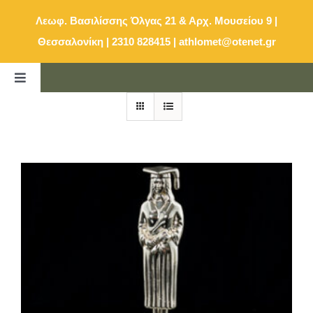
Μετάβαση
Λεωφ. Βασιλίσσης Όλγας 21 & Αρχ. Μουσείου 9 |
στο
Θεσσαλονίκη | 2310 828415
|
athlomet@otenet.gr
περιεχόμενο
Toggle
Navigation
ΑΡΧΙΚΗ
ΚΑΤΑΛΟΓΟΣ
E-SHOP
ΕΠΙΚΟΙΝΩΝΙΑ
ΚΑΛΑΘΙ