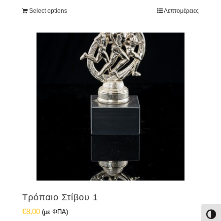
Select options
Λεπτομέρειες
Τρόπαιο Στίβου 1
€
8,00
(με ΦΠΑ)
Εναλ